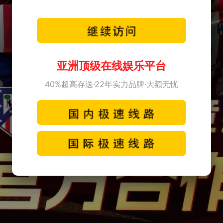
亚洲顶级在线娱乐平台
40%超高存送·22年实力品牌·大额无忧